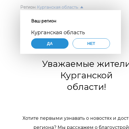
Регион
Курганская область
Ваш регион
Согл
ПОЛ
Курганская область
перс
Авт
ДА
НЕТ
орга
Нажимая
согласие
Уважаемые жител
порядке,
цифр
по разви
Курганской
коммуни
обще
организа
области!
119770001
комм
муниципа
pdn@dial
отн
сайте
htt
требован
пер
персонал
Хотите первыми узнавать о новостях и дос
Цели 
1. Об
региона? Мы расскажем о благоустрой